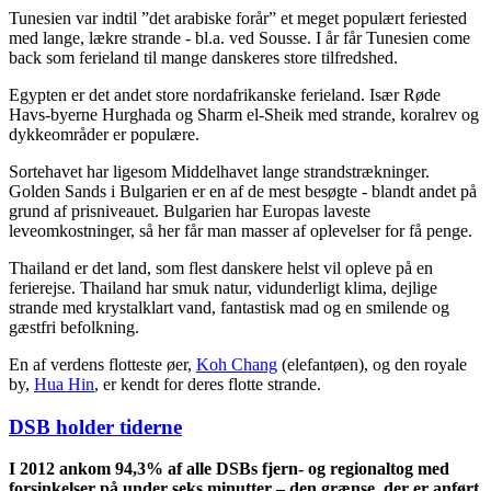
Tunesien var indtil ”det arabiske forår” et meget populært feriested
med lange, lækre strande - bl.a. ved Sousse. I år får Tunesien come
back som ferieland til mange danskeres store tilfredshed.
Egypten er det andet store nordafrikanske ferieland. Især Røde
Havs-byerne Hurghada og Sharm el-Sheik med strande, koralrev og
dykkeområder er populære.
Sortehavet har ligesom Middelhavet lange strandstrækninger.
Golden Sands i Bulgarien er en af de mest besøgte - blandt andet på
grund af prisniveauet. Bulgarien har Europas laveste
leveomkostninger, så her får man masser af oplevelser for få penge.
Thailand er det land, som flest danskere helst vil opleve på en
ferierejse. Thailand har smuk natur, vidunderligt klima, dejlige
strande med krystalklart vand, fantastisk mad og en smilende og
gæstfri befolkning.
En af verdens flotteste øer,
Koh Chang
(elefantøen), og den royale
by,
Hua Hin
, er kendt for deres flotte strande.
DSB holder tiderne
I 2012 ankom 94,3% af alle DSBs fjern- og regionaltog med
forsinkelser på under seks minutter – den grænse, der er anført