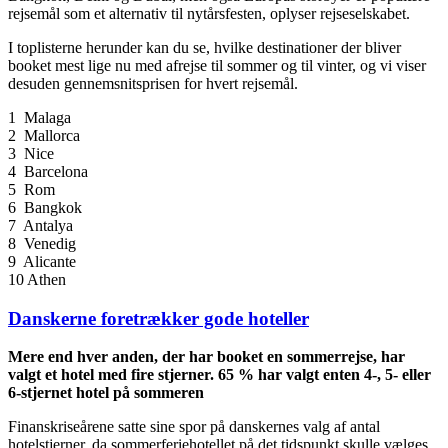
rejsemål som et alternativ til nytårsfesten, oplyser rejseselskabet.
I toplisterne herunder kan du se, hvilke destinationer der bliver
booket mest lige nu med afrejse til sommer og til vinter, og vi viser
desuden gennemsnitsprisen for hvert rejsemål.
1 Malaga
2 Mallorca
3 Nice
4 Barcelona
5 Rom
6 Bangkok
7 Antalya
8 Venedig
9 Alicante
10 Athen
Danskerne foretrækker gode hoteller
Mere end hver anden, der har booket en sommerrejse, har
valgt et hotel med fire stjerner. 65 % har valgt enten 4-, 5- eller
6-stjernet hotel på sommeren
Finanskriseårene satte sine spor på danskernes valg af antal
hotelstjerner, da sommerferiehotellet på det tidspunkt skulle vælges.