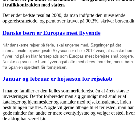
i trafikkontrakten med staten.
Det er det bedste resultat 2000, da man indførte den nuværende
opgørelsesmetode, og pænt over kravet på 90,3%, skriver borsen.dk.
Danske børn er Europas mest flyvende
Når danskerne rejser på ferie, skal ungerne med. Søgninger på det
internationale rejsesøgesite Skyscanner i hele 2012 viser, at danske børn
flyver ind på en klar førsteplads som Europas mest berejste små borgere.
Norske og svenske børn flyver også ofte med deres forældre, mens børn
fra Spanien sjældent får fornøjelsen.
Januar og februar er højsæson for rejsekøb
I mange familier er den fælles sommerferierejse én af årets største
investeringer. Derfor forbereder man sig grundigt med studier af
kataloger og hjemmesider og samtaler med rejsekonsulenter, inden
beslutningen træffes. Nogle vil gerne tilbage til et feriested, man har
gode minder fra; andre er mere eventyrlystne og vælger et sted, hvor
de aldrig har været før.