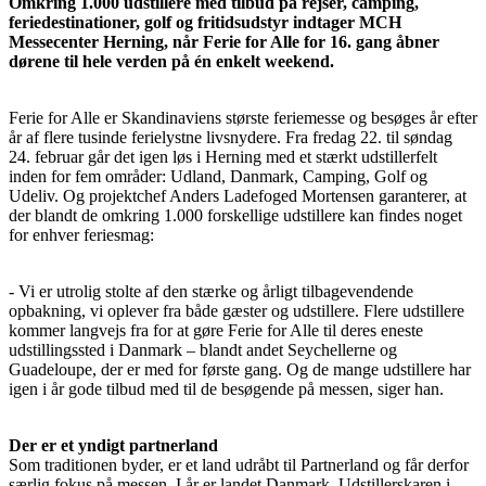
Omkring 1.000 udstillere med tilbud på rejser, camping,
feriedestinationer, golf og fritidsudstyr indtager MCH
Messecenter Herning, når Ferie for Alle for 16. gang åbner
dørene til hele verden på én enkelt weekend.
Ferie for Alle er Skandinaviens største feriemesse og besøges år efter
år af flere tusinde ferielystne livsnydere. Fra fredag 22. til søndag
24. februar går det igen løs i Herning med et stærkt udstillerfelt
inden for fem områder: Udland, Danmark, Camping, Golf og
Udeliv. Og projektchef Anders Ladefoged Mortensen garanterer, at
der blandt de omkring 1.000 forskellige udstillere kan findes noget
for enhver feriesmag:
- Vi er utrolig stolte af den stærke og årligt tilbagevendende
opbakning, vi oplever fra både gæster og udstillere. Flere udstillere
kommer langvejs fra for at gøre Ferie for Alle til deres eneste
udstillingssted i Danmark – blandt andet Seychellerne og
Guadeloupe, der er med for første gang. Og de mange udstillere har
igen i år gode tilbud med til de besøgende på messen, siger han.
Der er et yndigt partnerland
Som traditionen byder, er et land udråbt til Partnerland og får derfor
særlig fokus på messen. I år er landet Danmark. Udstillerskaren i