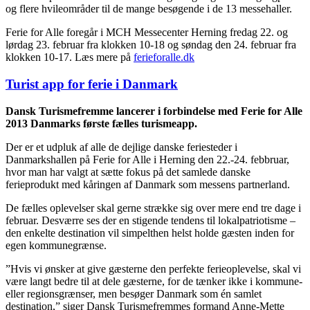
og flere hvileområder til de mange besøgende i de 13 messehaller.
Ferie for Alle foregår i MCH Messecenter Herning fredag 22. og
lørdag 23. februar fra klokken 10-18 og søndag den 24. februar fra
klokken 10-17. Læs mere på
ferieforalle.dk
Turist app for ferie i Danmark
Dansk Turismefremme lancerer i forbindelse med Ferie for Alle
2013 Danmarks første fælles turismeapp.
Der er et udpluk af alle de dejlige danske feriesteder i
Danmarkshallen på Ferie for Alle i Herning den 22.-24. febbruar,
hvor man har valgt at sætte fokus på det samlede danske
ferieprodukt med kåringen af Danmark som messens partnerland.
De fælles oplevelser skal gerne strække sig over mere end tre dage i
februar. Desværre ses der en stigende tendens til lokalpatriotisme –
den enkelte destination vil simpelthen helst holde gæsten inden for
egen kommunegrænse.
”Hvis vi ønsker at give gæsterne den perfekte ferieoplevelse, skal vi
være langt bedre til at dele gæsterne, for de tænker ikke i kommune-
eller regionsgrænser, men besøger Danmark som én samlet
destination,” siger Dansk Turismefremmes formand Anne-Mette