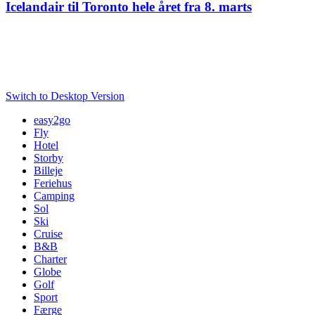
Icelandair til Toronto hele året fra 8. marts
Fra 8. marts vender Icelandair tilbage til Toronto efter vinterpausen og
denne gang for at blive,da Toronto er helårsdestination fra i år. Icelandair
har fire ugentlige afgange til Toronto og det er mandag, onsdag, fredag og
søndag.
Switch to Desktop Version
easy2go
Fly
Hotel
Storby
Billeje
Feriehus
Camping
Sol
Ski
Cruise
B&B
Charter
Globe
Golf
Sport
Færge