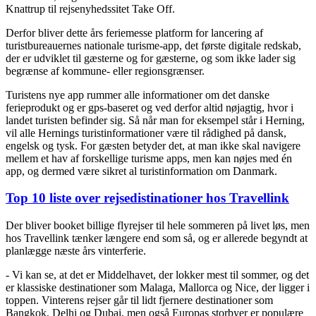
Knattrup til rejsenyhedssitet Take Off.
Derfor bliver dette års feriemesse platform for lancering af
turistbureauernes nationale turisme-app, det første digitale redskab,
der er udviklet til gæsterne og for gæsterne, og som ikke lader sig
begrænse af kommune- eller regionsgrænser.
Turistens nye app rummer alle informationer om det danske
ferieprodukt og er gps-baseret og ved derfor altid nøjagtig, hvor i
landet turisten befinder sig. Så når man for eksempel står i Herning,
vil alle Hernings turistinformationer være til rådighed på dansk,
engelsk og tysk. For gæsten betyder det, at man ikke skal navigere
mellem et hav af forskellige turisme apps, men kan nøjes med én
app, og dermed være sikret al turistinformation om Danmark.
Top 10 liste over rejsedistinationer hos Travellink
Der bliver booket billige flyrejser til hele sommeren på livet løs, men
hos Travellink tænker længere end som så, og er allerede begyndt at
planlægge næste års vinterferie.
- Vi kan se, at det er Middelhavet, der lokker mest til sommer, og det
er klassiske destinationer som Malaga, Mallorca og Nice, der ligger i
toppen. Vinterens rejser går til lidt fjernere destinationer som
Bangkok, Delhi og Dubai, men også Europas storbyer er populære