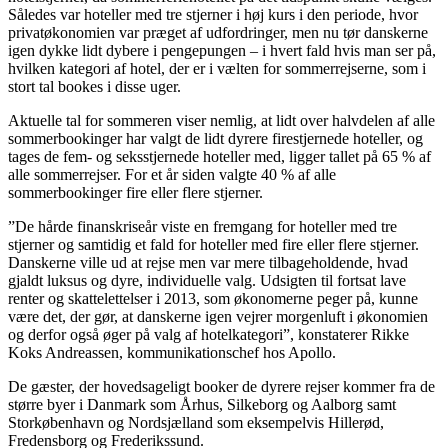
Således var hoteller med tre stjerner i høj kurs i den periode, hvor
privatøkonomien var præget af udfordringer, men nu tør danskerne
igen dykke lidt dybere i pengepungen – i hvert fald hvis man ser på,
hvilken kategori af hotel, der er i vælten for sommerrejserne, som i
stort tal bookes i disse uger.
Aktuelle tal for sommeren viser nemlig, at lidt over halvdelen af alle
sommerbookinger har valgt de lidt dyrere firestjernede hoteller, og
tages de fem- og seksstjernede hoteller med, ligger tallet på 65 % af
alle sommerrejser. For et år siden valgte 40 % af alle
sommerbookinger fire eller flere stjerner.
”De hårde finanskriseår viste en fremgang for hoteller med tre
stjerner og samtidig et fald for hoteller med fire eller flere stjerner.
Danskerne ville ud at rejse men var mere tilbageholdende, hvad
gjaldt luksus og dyre, individuelle valg. Udsigten til fortsat lave
renter og skattelettelser i 2013, som økonomerne peger på, kunne
være det, der gør, at danskerne igen vejrer morgenluft i økonomien
og derfor også øger på valg af hotelkategori”, konstaterer Rikke
Koks Andreassen, kommunikationschef hos Apollo.
De gæster, der hovedsageligt booker de dyrere rejser kommer fra de
større byer i Danmark som Århus, Silkeborg og Aalborg samt
Storkøbenhavn og Nordsjælland som eksempelvis Hillerød,
Fredensborg og Frederikssund.