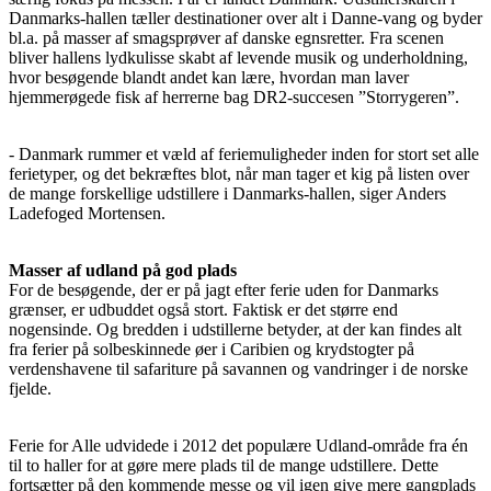
Danmarks-hallen tæller destinationer over alt i Danne-vang og byder
bl.a. på masser af smagsprøver af danske egnsretter. Fra scenen
bliver hallens lydkulisse skabt af levende musik og underholdning,
hvor besøgende blandt andet kan lære, hvordan man laver
hjemmerøgede fisk af herrerne bag DR2-succesen ”Storrygeren”.
- Danmark rummer et væld af feriemuligheder inden for stort set alle
ferietyper, og det bekræftes blot, når man tager et kig på listen over
de mange forskellige udstillere i Danmarks-hallen, siger Anders
Ladefoged Mortensen.
Masser af udland på god plads
For de besøgende, der er på jagt efter ferie uden for Danmarks
grænser, er udbuddet også stort. Faktisk er det større end
nogensinde. Og bredden i udstillerne betyder, at der kan findes alt
fra ferier på solbeskinnede øer i Caribien og krydstogter på
verdenshavene til safariture på savannen og vandringer i de norske
fjelde.
Ferie for Alle udvidede i 2012 det populære Udland-område fra én
til to haller for at gøre mere plads til de mange udstillere. Dette
fortsætter på den kommende messe og vil igen give mere gangplads