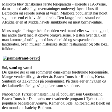
Mallorca blev danskernes første ferieparadis - allerede i 1950’erne,
da man med adskillige overnatninger undervejs kørte i bus til
Barcelona og sejlede resten af vejen. Mallorca popularitet har holdt
sig i mere end et halvt århundrede. Den lange, brede strand ved
Alcúdia er en af Middelhavets smukkeste og mest børnevenlige.
Mens nogle tilbringer hele ferietiden ved strand eller swimmingpool,
har andre travlt med at opleve omgivelserne. Næsten hver dag kan
man komme på udflugt med bus eller båd og se spændende
landskaber, byer, museer, historiske steder, restauranter og ofte lokal
folklore.
Sol, sand og vand
De græske øer er om sommeren danskernes foretrukne ferieområde.
Mange vender tilbage år efter år. Bravo Tours har Rhodos, Kreta,
Santorini og Zakynthos på programmet. På disse øer er hyggen og
det kulturelle ofte lige så populært som strandene.
Nabolandet Tyrkiet er næsten lige så populært som Grækenland.
Bravo Tours har Danmarks mest varierede program i Tyrkiet - de
populære badesteder Alanya, Kemer og Side, golfparadiset Belek og
den mondæne badeby Bodrum.