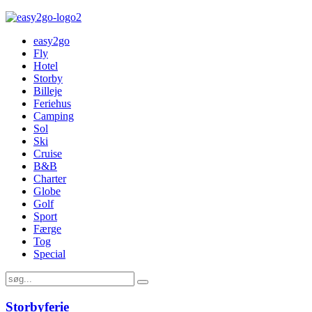
easy2go
Fly
Hotel
Storby
Billeje
Feriehus
Camping
Sol
Ski
Cruise
B&B
Charter
Globe
Golf
Sport
Færge
Tog
Special
Storbyferie